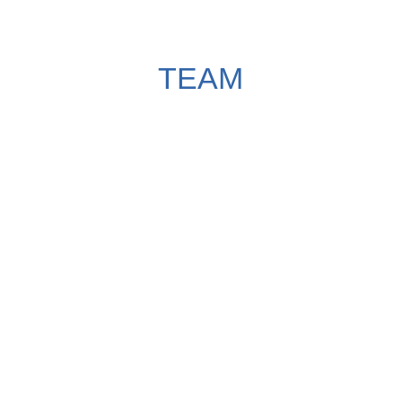
TEAM
Egal, Auszubildender, Facharbeiter,
Meister oder Techniker:
wir arbeiten alle gerne – am liebsten für
Sie!
Mit unserem Team aus hochmotivierten